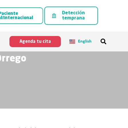
Detección
Paciente
l/Internacional
temprana
English
Agenda tu cita
Orrego