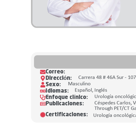
Correo:
Carrera 48 # 46A Sur - 10
Dirección:
Masculino
Sexo:
Español, Inglés
Idiomas:
Urología oncológic
Enfoque clínico:
Céspedes Carlos, V
Publicaciones:
Through PET/CT Gal
Certificaciones:
Urología oncológic