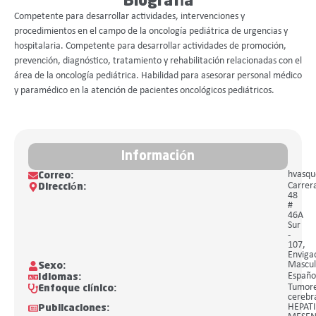
Biografía
Competente para desarrollar actividades, intervenciones y
procedimientos en el campo de la oncología pediátrica de urgencias y
hospitalaria. Competente para desarrollar actividades de promoción,
prevención, diagnóstico, tratamiento y rehabilitación relacionadas con el
área de la oncología pediátrica. Habilidad para asesorar personal médico
y paramédico en la atención de pacientes oncológicos pediátricos.
Información
hvasq
Correo:
Carrer
Dirección:
48
#
46A
Sur
-
107,
Enviga
Mascul
Sexo:
Españo
Idiomas:
Tumor
Enfoque clínico:
cerebr
HEPAT
Publicaciones: