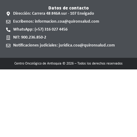
Datos de contacto
Dirección: Carrera 48 #46A sur - 107 Envigado
Escríbenos: informacion.coa@quironsalud.com
WhatsApp: (+57) 316 027 4456
NIT: 900.236.850-2
Notificaciones judiciales: juridica.coa@quironsalud.com
Centro Oncológico de Antioquia © 2026 – Todos los derechos reservados