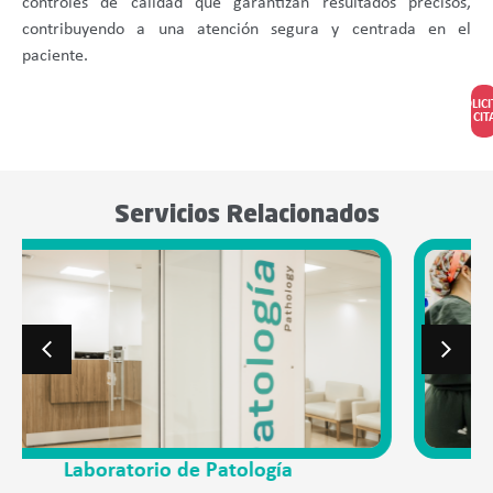
controles de calidad que garantizan resultados precisos,
contribuyendo a una atención segura y centrada en el
paciente.
SOLIC
CIT
Servicios Relacionados
Esterilización