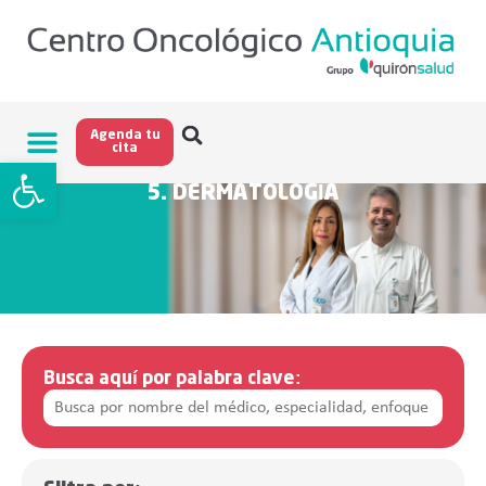
Agenda tu
cita
Abrir barra de herramientas
5. DERMATOLOGÍA
Busca aquí por palabra clave: